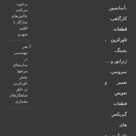
برخورد
،آسانسور
می‌کنند:
چالش‌های
کارگاهی،
سازگار با
اقلیم
قطعات
شهری
تاورکرین
،
هنر
بچینگ،
مهندسی
در
ژنراتور و …
سازه‌های
مرتفع؛
سرویس،
نقش
تعمیر و
تاورکرین
در خلق
تعویض
شاهکارهای
معماری
قطعات
گیربکس
های
تاورکرین و