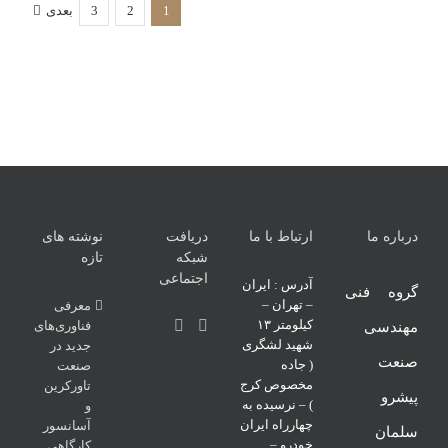
دنده
1
2
3
بعدی
لوازم
الکتروموتور
لو
لوازم
الکتروموتور
تاورکرین
الک
الکتروموتور
تاورکرین
تاو
تاورکرین
درباره ما
ارتباط با ما
دریافت
نوشته های
شبکه
تازه
اجتماعی
آدرس : ایران
گروه فنی
– تهران –
معرفی
کیلومتر ۱۳
فناوری‌های
مهندسی
شهید لشگری
جدید در
صنعت
( جاده
صنعت
مخصوص کرج
تاورکرین
پیشرو
) – نرسیده به
و
چهارراه ایران
آسانسور
سلمان
خودرو –
کارگاهی