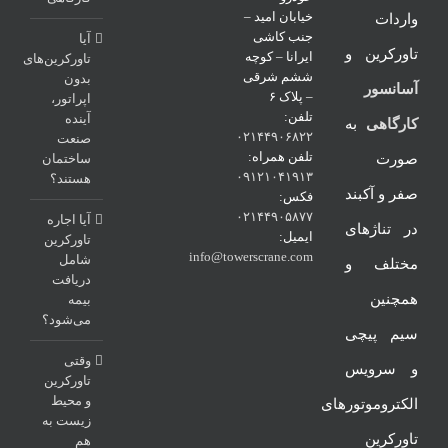
خیابان امید –
واردات
جنب کاشی
آیا
تاورکرین و
ایرانا – کوچه
تاورکرین‌های
ششم شرقی
بدون
آسانسور
– پلاک ۶
اپراتور،
تلفن:
آینده
کارگاهی
به
۰۲۱۴۴۹۰۶۸۲۲
صنعت
تلفن همراه:
صورت
ساختمان
۰۹۱۲۱۰۴۱۹۱۳
هستند؟
صفر و آکبند
فکس:
۰۲۱۴۴۹۰۵۸۷۷
آیا اجاره
در تناژهای
ایمیل:
تاورکرین
info@towerscrane.com
شامل
مختلف و
دریافت
همچنین
بیمه
می‌شود؟
سیم پیچی
وقتی
و سرویس
تاورکرین
و محیط
الکتروموتورهای
زیست به
تاورکرین
هم