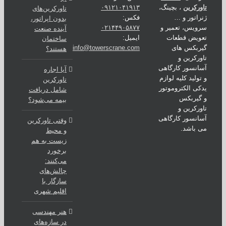
رکرین
، بچینگ،
۰۹۱۲۱۰۴۱۹۱۳
تاورکرین‌های
اتور و …
فکس:
بدون اپراتور،
یس، تعمیر و
۰۲۱۴۴۹۰۵۸۷۷
آینده صنعت
ویض قطعات
ایمیل:
ساختمان
ربکس های
info@towerscrane.com
هستند؟
رکرین و
نسور کارگاهی
آیا اجاره
ولید کلیه لوازم
تاورکرین
ی الکتروموتور
شامل دریافت
یربکس
بیمه می‌شود؟
رکرین و
نسور کارگاهی
وقتی تاورکرین
باشد.
و محیط
زیست به هم
برخورد
می‌کنند:
چالش‌های
سازگار با
اقلیم شهری
هنر مهندسی
در سازه‌های