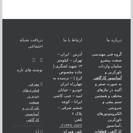
اره ما
ارتباط با ما
دریافت شبکه
اجتماعی
ه فنی مهندسی
آدرس : ایران –
عت پیشرو
تهران – کیلومتر
ان واردات
۱۳ شهید لشگری (
نوشته های تازه
رکرین و
جاده مخصوص
نسور کارگاهی
کرج ) – نرسیده به
صورت صفر و
چهارراه ایران
معرفی
ند در تناژهای
خودرو – خیابان
فناوری‌های
لف و همچنین
امید – جنب کاشی
جدید در
 پیچی و
ایرانا – کوچه
صنعت
ویس
ششم شرقی –
تاورکرین و
تروموتورهای
پلاک ۶
آسانسور
رکرین
تلفن:
کارگاهی
انسور
۰۲۱۴۴۹۰۶۸۲۲
گاهی،
قطعات
تلفن همراه:
آیا