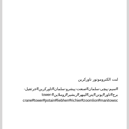
الکتروموتور
الکتروموتور
تاورکرین
تاورکرین
 الکتروموتور تاورکرین
م-پیچی-سلمان#صنعت-پیشرو-سلمان#تاورکرین#جرثقیل-
برج#تاور#پوتن#پتن#لیبهر#ریشیر#زوملاین#tower-
crane#tower#potain#liebherr#richier#zoomlion#manito