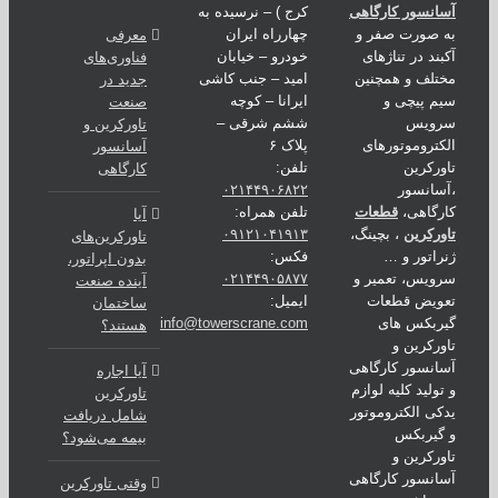
نسور کارگاهی
کرج ) – نرسیده به
صورت صفر و
چهارراه ایران
معرفی
ند در تناژهای
خودرو – خیابان
فناوری‌های
لف و همچنین
امید – جنب کاشی
جدید در
 پیچی و
ایرانا – کوچه
صنعت
ویس
ششم شرقی –
تاورکرین و
تروموتورهای
پلاک ۶
آسانسور
رکرین
تلفن:
کارگاهی
انسور
۰۲۱۴۴۹۰۶۸۲۲
گاهی،
قطعات
تلفن همراه:
آیا
رکرین
، بچینگ،
۰۹۱۲۱۰۴۱۹۱۳
تاورکرین‌های
اتور و …
فکس:
بدون اپراتور،
یس، تعمیر و
۰۲۱۴۴۹۰۵۸۷۷
آینده صنعت
ویض قطعات
ایمیل:
ساختمان
ربکس های
info@towerscrane.com
هستند؟
رکرین و
نسور کارگاهی
آیا اجاره
ولید کلیه لوازم
تاورکرین
ی الکتروموتور
شامل دریافت
یربکس
بیمه می‌شود؟
رکرین و
نسور کارگاهی
وقتی تاورکرین