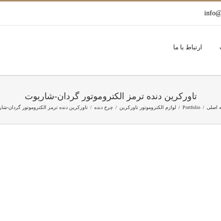
info@
ارتباط با ما
تاورکرین دنده ترمز الکتروموتور گردان-شاریوت
 اصلی
Portfolio
لوازم الکتروموتور تاورکرین
چرخ دنده
تاورکرین دنده ترمز الکتروموتور گردان-شا