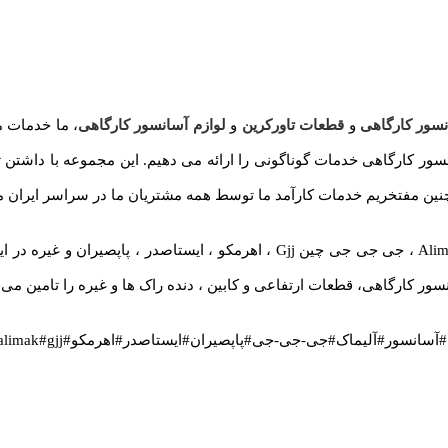
سور کارگاهی
و
قطعات تاورکرین
و
لوازم آسانسور کارگاهی
، ما خدمات مت
ور کارگاهی خدمات گوناگونی را ارائه می دهیم. این مجموعه با داشتن ت
نین مفتخریم خدمات کارآمد ما توسط همه مشتریان ما در سراسر ایران مو
ما طیف کاملی از قطعات یدکی آسانسور کارگاهی آلیماک Alimak ، جی جی جی چین jj
ور کارگاهی، قطعات ارتفاعی و کابین ، دنده راک ها و غیره را تامین می 
-جی-جی#پاپصیران#ایستاصدر#اهرمکو#passenger-hoist#elevator#alimak#gjj