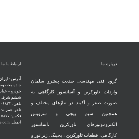
درباره ما
ارتباط با ما
گروه فنی مهندسی صنعت پیشرو سلمان
جاده مخصوص ک
خودرو – خیابا
واردات تاورکرین و
آسانسور کارگاهی
به
ششم شرقی – 
صورت صفر و آکبند در تناژهای مختلف و
تلفن:
۹۰۶۸۲۲
تلفن همراه:
۳
همچنین سیم پیچی و سرویس
فکس:
۰۵۸۷۷
ایمیل:
ne.com
الکتروموتورهای تاورکرین ،آسانسور
کارگاهی،
قطعات تاورکرین
، بچینگ، ژنراتور و