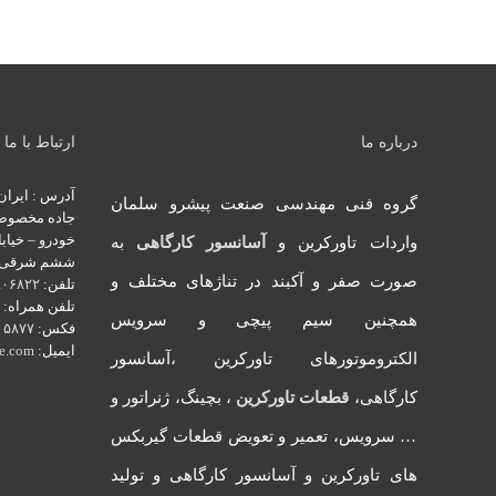
درباره ما
ارتباط با ما
گروه فنی مهندسی صنعت پیشرو سلمان
جاده مخصوص ک
خودرو – خیابا
واردات تاورکرین و
آسانسور کارگاهی
به
ششم شرقی – 
صورت صفر و آکبند در تناژهای مختلف و
تلفن:
۹۰۶۸۲۲
تلفن همراه:
۳
همچنین سیم پیچی و سرویس
فکس:
۰۵۸۷۷
ایمیل:
ne.com
الکتروموتورهای تاورکرین ،آسانسور
کارگاهی،
قطعات تاورکرین
، بچینگ، ژنراتور و
… سرویس، تعمیر و تعویض قطعات گیربکس
های تاورکرین و آسانسور کارگاهی و تولید