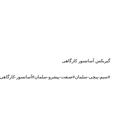
گیربکس آسانسور کارگاهی
#سیم-پیچی-سلمان#صنعت-پیشرو-سلمان#آسانسور-کارگاهی#آسانسور#آلیماک#جی