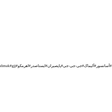
آسانسور کارگاهی پاراشوت آلیماک-JJ
گیربکس
لوازم گیربکس آسانسور کا
-جی-جی#پاپصیران#ایستاصدر#اهرمکو#passenger-hoist#elevator#alimak#gjj