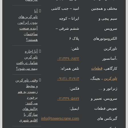
لف و همچنین
امید – جنب کاشی
آیا
تاورکرین‌های
 پیچی و
ایرانا – کوچه
بدون اپراتور،
آینده صنعت
ویس
ششم شرقی –
ساختمان
تروموتورهای
پلاک ۶
هستند؟
رکرین
تلفن:
آیا اجاره
تاورکرین
انسور
۰۲۱۴۴۹۰۶۸۲۲
شامل دریافت
گاهی،
قطعات
تلفن همراه:
بیمه می‌شود؟
رکرین
، بچینگ،
۰۹۱۲۱۰۴۱۹۱۳
وقتی تاورکرین
و محیط
اتور و …
فکس:
زیست به هم
برخورد
یس، تعمیر و
۰۲۱۴۴۹۰۵۸۷۷
می‌کنند:
ویض قطعات
ایمیل:
چالش‌های
سازگار با
ربکس های
info@towerscrane.com
اقلیم شهری