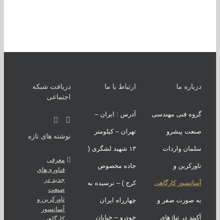
اره ما
ارتباط با ما
دریافت شبکه
اجتماعی
ه فنی مهندسی
آدرس : ایران –
عت پیشرو
تهران – کیلومتر
نوشته های تازه
ان واردات
۱۳ شهید لشگری (
معرفی
رکرین و
جاده مخصوص
فناوری‌های
جدید در
نسور کارگاهی
کرج ) – نرسیده به
صنعت
تاورکرین و
صورت صفر و
چهارراه ایران
آسانسور
ند در تناژهای
خودرو – خیابان
کارگاهی