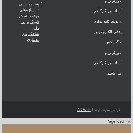
رکرین و
هنر مهندسی
در سازه‌های
نسور کارگاهی
مرتفع؛ نقش
ولید کلیه لوازم
تاورکرین در
خلق
ی الکتروموتور
شاهکارهای
معماری
یربکس
رکرین و
نسور کارگاهی
باشد.
احی سایت توسط
AK Web
Page l