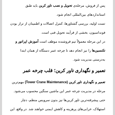
از فروش، مرحله‌ی
تحویل و نصب تاور کرین
باید طبق
انداردهای بین‌المللی انجام شود.
 اولیه، بررسی گشتاورها، کنترل اتصالات و اطمینان از تراز بودن
داسیون، بخشی از فرآیند تحویل فنی است.
این مرحله معمولاً تیم فروشنده موظف است
آموزش اپراتور و
سین‌ها
را نیز انجام دهد تا چرخه عمر دستگاه از همان ابتدا
درستی مدیریت شود.
میر و نگهداری تاور کرین؛ قلب چرخه عمر
یر و نگهداری تاور کرین
(Tower Crane Maintenance)
مهم‌ترین
له در مدیریت چرخه عمر این ماشین سنگین محسوب می‌شود.
 پیشرفته‌ترین تاور کرین‌ها نیز بدون سرویس منظم، دچار
هلاک، خرابی‌های پرهزینه و کاهش ایمنی خواهند شد.
در واقع، این