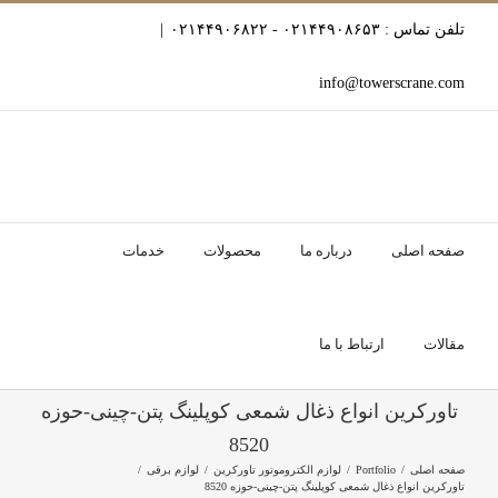
Ski
تلفن تماس : ۰۲۱۴۴۹۰۸۶۵۳ - ۰۲۱۴۴۹۰۶۸۲۲
|
t
conten
info@towerscrane.com
صفحه اصلی
درباره ما
محصولات
خدمات
مقالات
ارتباط با ما
تاورکرین انواع ذغال شمعی کوپلینگ پتن-چینی-حوزه
8520
صفحه اصلی
Portfolio
لوازم الکتروموتور تاورکرین
لوازم برقی
تاورکرین انواع ذغال شمعی کوپلینگ پتن-چینی-حوزه 8520