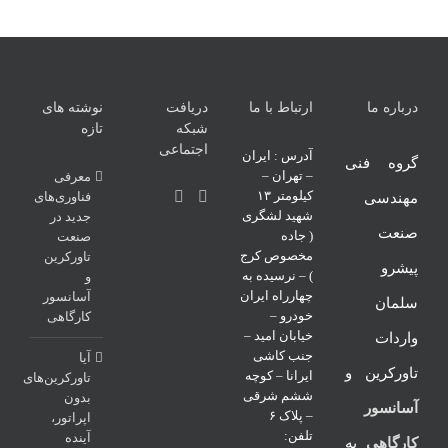
درباره ما
ارتباط با ما
دریافت
نوشته های
شبکه
تازه
اجتماعی
آدرس : ایران
گروه فنی
– تهران –
معرفی
کیلومتر ۱۳
فناوری‌های
مهندسی
شهید لشگری
جدید در
صنعت
( جاده
صنعت
مخصوص کرج
تاورکرین
پیشرو
) – نرسیده به
و
چهارراه ایران
آسانسور
سلمان
خودرو –
کارگاهی
خیابان امید –
واردات
جنب کاشی
آیا
تاورکرین و
ایرانا – کوچه
تاورکرین‌های
ششم شرقی
بدون
آسانسور
– پلاک ۶
اپراتور،
تلفن:
آینده
کارگاهی
به