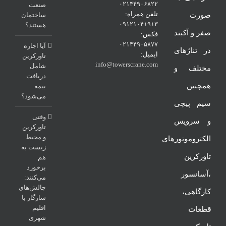
۰۲۱۴۴۹۰۶۸۲۲
صنعت
تلفن همراه:
صورت
ساختمان
۰۹۱۲۱۰۴۱۹۱۳
هستند؟
صفر و آکبند
فکس:
۰۲۱۴۴۹۰۵۸۷۷
آیا اجاره
در تناژهای
ایمیل:
تاورکرین
info@towerscrane.com
شامل
مختلف و
دریافت
همچنین
بیمه
می‌شود؟
سیم پیچی
وقتی
و سرویس
تاورکرین
و محیط
الکتروموتورهای
زیست به
تاورکرین
هم
برخورد
،آسانسور
می‌کنند:
چالش‌های
کارگاهی،
سازگار با
اقلیم
قطعات
شهری