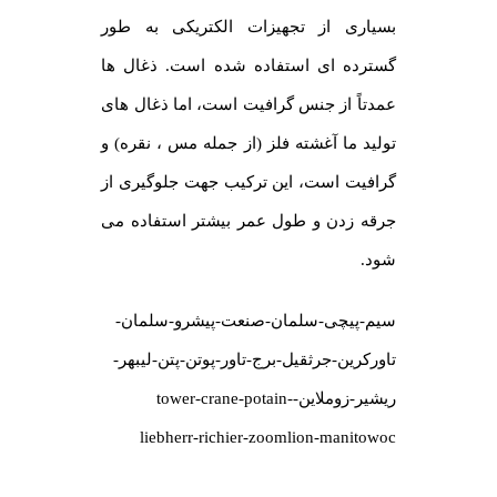
بسیاری از تجهیزات الکتریکی به طور
گسترده ای استفاده شده است. ذغال ها
عمدتاً از جنس گرافیت است، اما ذغال های
تولید ما آغشته فلز (از جمله مس ، نقره) و
گرافیت است، این ترکیب جهت جلوگیری از
جرقه زدن و طول عمر بیشتر استفاده می
شود.
سیم-پیچی-سلمان-صنعت-پیشرو-سلمان-
تاورکرین-جرثقیل-برج-تاور-پوتن-پتن-لیبهر-
ریشیر-زوملاین-tower-crane-potain-
liebherr-richier-zoomlion-manitowoc