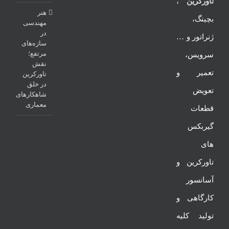
تاورکرین
،
هنر
بچینگ،
مهندسی
در
ژنراتور و …
سازه‌های
مرتفع؛
سرویس،
نقش
تعمیر و
تاورکرین
در خلق
تعویض
شاهکارهای
معماری
قطعات
گیربکس
های
تاورکرین و
آسانسور
کارگاهی و
تولید کلیه