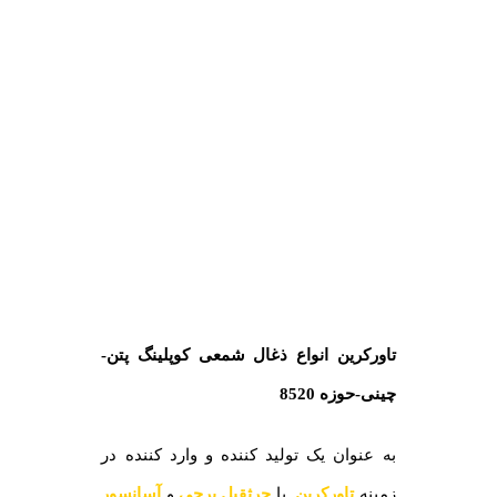
تاورکرین انواع ذغال شمعی کوپلینگ پتن-
چینی-حوزه 8520
به عنوان یک تولید کننده و وارد کننده در
زمینه
تاورکرین
یا
جرثقیل برجی
و
آسانسور