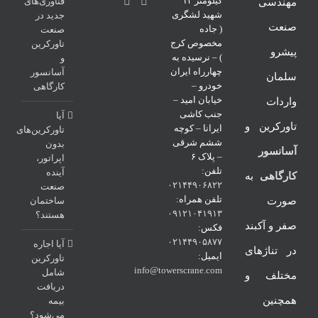
کیلومتر ۱۳
فناوری‌های
مهندسی
شهید لشگری
جدید در
صنعت
( جاده
صنعت
مخصوص کرج
تاورکرین
پیشرو
) – نرسیده به
و
چهارراه ایران
آسانسور
سلمان
خودرو –
کارگاهی
خیابان امید –
واردات
جنب کاشی
آیا
تاورکرین و
ایرانا – کوچه
تاورکرین‌های
ششم شرقی
بدون
آسانسور
– پلاک ۶
اپراتور،
تلفن:
آینده
کارگاهی
به
۰۲۱۴۴۹۰۶۸۲۲
صنعت
تلفن همراه:
صورت
ساختمان
۰۹۱۲۱۰۴۱۹۱۳
هستند؟
صفر و آکبند
فکس:
۰۲۱۴۴۹۰۵۸۷۷
آیا اجاره
در تناژهای
ایمیل:
تاورکرین
info@towerscrane.com
شامل
مختلف و
دریافت
همچنین
بیمه
می‌شود؟