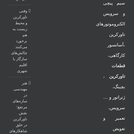
سیم پیچی
وقتی
و سرویس
تاورکرین
و محیط
الکتروموتورهای
زیست به
تاورکرین
هم
برخورد
،آسانسور
می‌کنند:
چالش‌های
کارگاهی،
سازگار با
اقلیم
قطعات
شهری
تاورکرین
،
هنر
بچینگ،
مهندسی
در
ژنراتور و …
سازه‌های
مرتفع؛
سرویس،
نقش
تعمیر و
تاورکرین
در خلق
تعویض
شاهکارهای