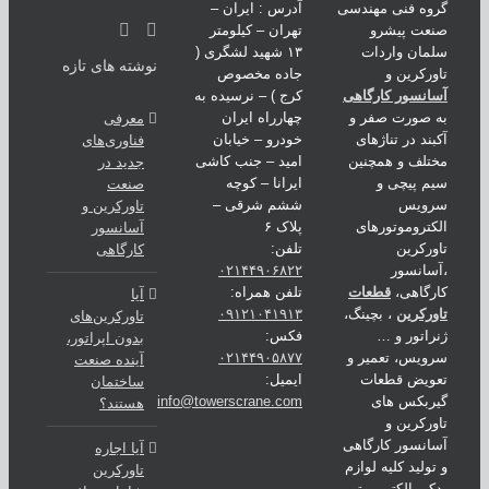
ه فنی مهندسی
آدرس : ایران –
عت پیشرو
تهران – کیلومتر
ان واردات
۱۳ شهید لشگری (
نوشته های تازه
رکرین و
جاده مخصوص
نسور کارگاهی
کرج ) – نرسیده به
صورت صفر و
چهارراه ایران
معرفی
ند در تناژهای
خودرو – خیابان
فناوری‌های
لف و همچنین
امید – جنب کاشی
جدید در
 پیچی و
ایرانا – کوچه
صنعت
ویس
ششم شرقی –
تاورکرین و
تروموتورهای
پلاک ۶
آسانسور
رکرین
تلفن:
کارگاهی
انسور
۰۲۱۴۴۹۰۶۸۲۲
گاهی،
قطعات
تلفن همراه:
آیا
رکرین
، بچینگ،
۰۹۱۲۱۰۴۱۹۱۳
تاورکرین‌های
اتور و …
فکس:
بدون اپراتور،
یس، تعمیر و
۰۲۱۴۴۹۰۵۸۷۷
آینده صنعت
ویض قطعات
ایمیل:
ساختمان
ربکس های
info@towerscrane.com
هستند؟
رکرین و
نسور کارگاهی
آیا اجاره
ولید کلیه لوازم
تاورکرین
ی الکتروموتور