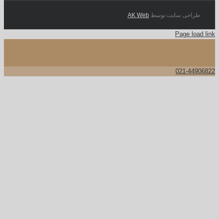
احی سایت توسط
AK Web
Page l
021-4