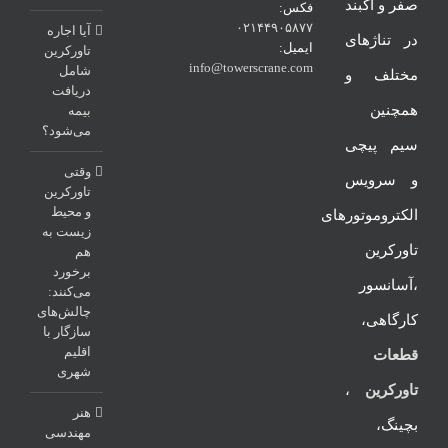
صفر و آکبند
فکس:
۰۲۱۴۴۹۰۵۸۷۷
آیا اجاره
در تناژهای
ایمیل:
تاورکرین
info@towerscrane.com
شامل
مختلف و
دریافت
همچنین
بیمه
می‌شود؟
سیم پیچی
وقتی
و سرویس
تاورکرین
و محیط
الکتروموتورهای
زیست به
تاورکرین
هم
برخورد
،آسانسور
می‌کنند:
چالش‌های
کارگاهی،
سازگار با
اقلیم
قطعات
شهری
تاورکرین
،
هنر
بچینگ،
مهندسی