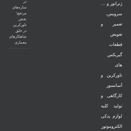
در
ژنراتور و …
سازه‌های
مرتفع؛
سرویس،
نقش
تعمیر و
تاورکرین
در خلق
تعویض
شاهکارهای
معماری
قطعات
گیربکس
های
تاورکرین و
آسانسور
کارگاهی و
تولید کلیه
لوازم یدکی
الکتروموتور