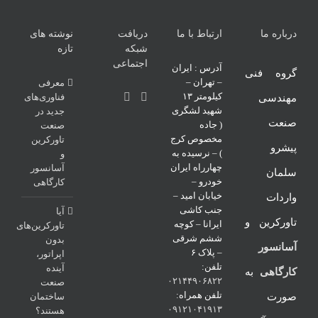
درباره ما
ارتباط با ما
دریافت
نوشته های
شبکه
تازه
اجتماعی
آدرس : ایران
گروه فنی
– تهران –
معرفی
کیلومتر ۱۳
فناوری‌های
مهندسی
شهید لشگری
جدید در
صنعت
( جاده
صنعت
مخصوص کرج
تاورکرین
پیشرو
) – نرسیده به
و
چهارراه ایران
آسانسور
سلمان
خودرو –
کارگاهی
خیابان امید –
واردات
جنب کاشی
آیا
تاورکرین و
ایرانا – کوچه
تاورکرین‌های
ششم شرقی
بدون
آسانسور
– پلاک ۶
اپراتور،
تلفن:
آینده
کارگاهی
به
۰۲۱۴۴۹۰۶۸۲۲
صنعت
تلفن همراه:
صورت
ساختمان
۰۹۱۲۱۰۴۱۹۱۳
هستند؟